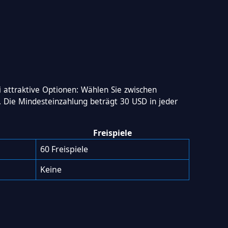
 attraktive Optionen: Wählen Sie zwischen
 Die Mindesteinzahlung beträgt 30 USD in jeder
Freispiele
60 Freispiele
Keine