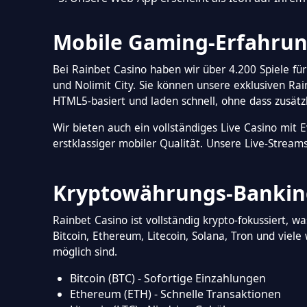
Mobile Gaming-Erfahrun
Bei Rainbet Casino haben wir über 4.200 Spiele für
und Nolimit City. Sie können unsere exklusiven Ra
HTML5-basiert und laden schnell, ohne dass zusätzl
Wir bieten auch ein vollständiges Live Casino mit 
erstklassiger mobiler Qualität. Unsere Live-Streams
Kryptowährungs-Bankin
Rainbet Casino ist vollständig krypto-fokussiert, w
Bitcoin, Ethereum, Litecoin, Solana, Tron und vi
möglich sind.
Bitcoin (BTC) - Sofortige Einzahlungen
Ethereum (ETH) - Schnelle Transaktionen