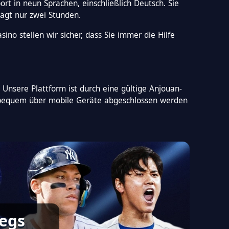
rt in neun Sprachen, einschließlich Deutsch. Sie
rägt nur zwei Stunden.
ino stellen wir sicher, dass Sie immer die Hilfe
Unsere Plattform ist durch eine gültige Anjouan-
kann bequem über mobile Geräte abgeschlossen werden
egs