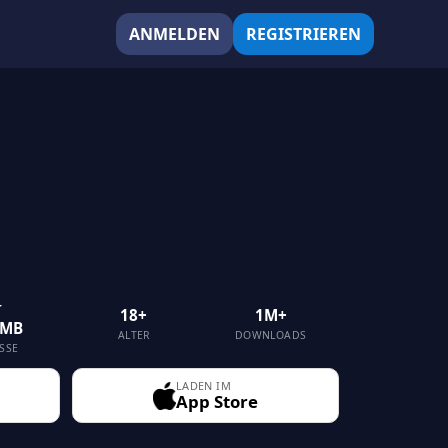
ANMELDEN
REGISTRIEREN
⬇
18+
1M+
5MB
ALTER
DOWNLOADS
SE
LADEN IM
App Store