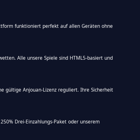
tform funktioniert perfekt auf allen Geräten ohne
rtwetten. Alle unsere Spiele sind HTML5-basiert und
 gültige Anjouan-Lizenz reguliert. Ihre Sicherheit
em 250% Drei-Einzahlungs-Paket oder unserem