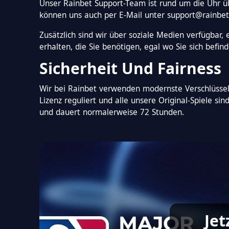
Unser Rainbet Support-Team ist rund um die Uhr übe
können uns auch per E-Mail unter
support@rainbe
Zusätzlich sind wir über soziale Medien verfügbar, 
erhalten, die Sie benötigen, egal wo Sie sich befind
Sicherheit Und Fairness
Wir bei Rainbet verwenden modernste Verschlüsselu
Lizenz reguliert und alle unsere Original-Spiele s
und dauert normalerweise 72 Stunden.
Je