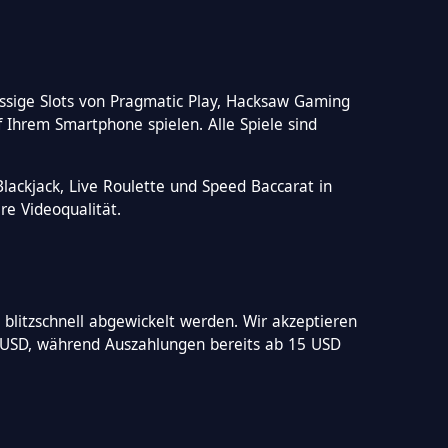
lassige Slots von Pragmatic Play, Hacksaw Gaming
 Ihrem Smartphone spielen. Alle Spiele sind
Blackjack, Live Roulette und Speed Baccarat in
re Videoqualität.
m blitzschnell abgewickelt werden. Wir akzeptieren
0 USD, während Auszahlungen bereits ab 15 USD