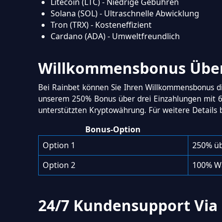
Litecoin (LTC) - Niedrige Gebühren
Solana (SOL) - Ultraschnelle Abwicklung
Tron (TRX) - Kosteneffizient
Cardano (ADA) - Umweltfreundlich
Willkommensbonus Über
Bei Rainbet können Sie Ihren Willkommensbonus dir
unserem 250% Bonus über drei Einzahlungen mit 60
unterstützten Kryptowährung. Für weitere Details
Bonus-Option
Option 1
250% üb
Option 2
100% Wa
24/7 Kundensupport Via