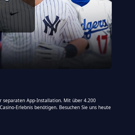
 separaten App-Installation. Mit über 4.200
e Casino-Erlebnis benötigen. Besuchen Sie uns heute